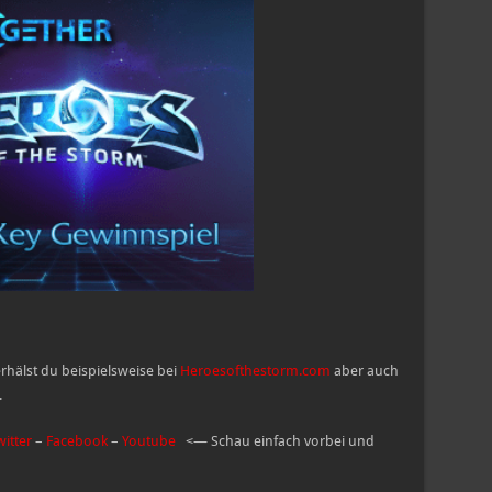
hälst du beispielsweise bei
Heroesofthestorm.com
aber auch
.
witter
–
Facebook
–
Youtube
<— Schau einfach vorbei und