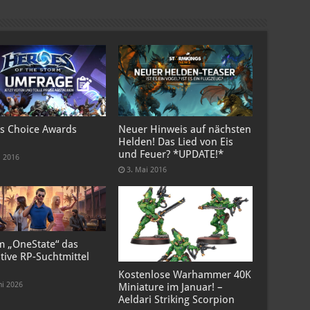
s Choice Awards
Neuer Hinweis auf nächsten
Helden! Das Lied von Eis
und Feuer? *UPDATE!*
i 2016
3. Mai 2016
 „OneState“ das
tive RP-Suchtmittel
Kostenlose Warhammer 40K
ni 2026
Miniature im Januar! –
Aeldari Striking Scorpion