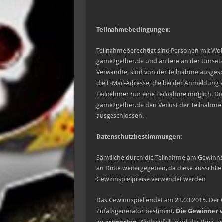
Teilnahmebedingungen:
Teilnahmeberechtigt sind Personen mit Woh
game2gether.de und andere an der Umsetzu
Verwandte, sind von der Teilnahme ausgesch
die E-Mail-Adresse, die bei der Anmeldung 
Teilnehmer nur eine Teilnahme möglich. Di
game2gether.de den Verlust der Teilnahmeb
ausgeschlossen.
Datenschutzbestimmungen:
Sämtliche durch die Teilnahme am Gewinnsp
an Dritte weitergegeben, da diese ausschli
Gewinnspielpreise verwendet werden
Das Gewinnspiel endet am 23.03.2015. Der
Zufallsgenerator bestimmt.
Die Gewinner w
zu antworten.
Andernfalls wird der Preis a