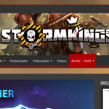
le
Kartenspiele
Videospiele
Videos
Archiv – HotS
Ankli