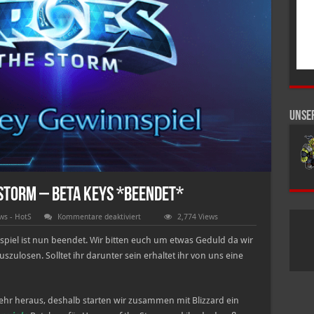
Unse
 Storm – Beta Keys *Beendet*
für
ws - HotS
Kommentare deaktiviert
2,774 Views
Gewinnspiel:
Heroes
spiel ist nun beendet. Wir bitten euch um etwas Geduld da wir
of
the
ulosen. Solltet ihr darunter sein erhaltet ihr von uns eine
Storm
–
Beta
Keys
*Beendet*
r heraus, deshalb starten wir zusammen mit Blizzard ein