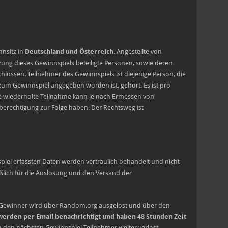
nsitz in
Deutschland und Österreich
. Angestellte von
ng dieses Gewinnspiels beteiligte Personen, sowie deren
lossen. Teilnehmer des Gewinnspiels ist diejenige Person, die
zum Gewinnspiel angegeben worden ist, gehört. Es ist pro
e wiederholte Teilnahme kann je nach Ermessen von
erechtigung zur Folge haben. Der Rechtsweg ist
iel erfassten Daten werden vertraulich behandelt und nicht
eßlich für die Auslosung und den Versand der
 Gewinner wird über Random.org ausgelost und über den
erden per Email benachrichtigt und haben 48 Stunden Zeit
n den nächsten Gewinnspiel-Teilnehmer weiter verlost.