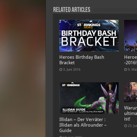
Related Articles
Heroes Birthday Bash
Heroe
Bracket
-2016!
3. Juni 2016
9. Ma
Warum
ultima
ist!
Illidan – Der Verräter :
Illidan als Allrounder –
23. Ju
Guide