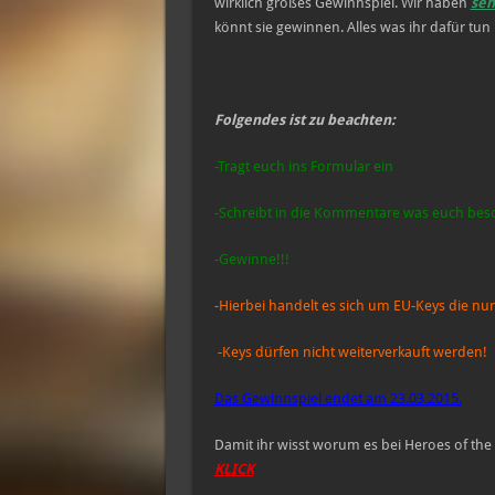
wirklich großes Gewinnspiel. Wir haben
seh
könnt sie gewinnen. Alles was ihr dafür tun 
Folgendes ist zu beachten:
-Tragt euch ins Formular ein
-Schreibt in die Kommentare was euch besond
-Gewinne!!!
-Hierbei handelt es sich um EU-Keys die 
-Keys dürfen nicht weiterverkauft werden!
Das Gewinnspiel endet am 23.03.2015.
Damit ihr wisst worum es bei Heroes of the
KLICK