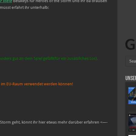
r viele
Betakeys für Heroes of the Storm und ihr da draußen
müsst erfahrt ihr unterhalb:
ers gut an dem Spiel gefällt(für ein zusätzliches Los).
Unse
nur im EU-Raum verwendet werden können!
 Storm geht, könnt ihr hier etwas mehr darüber erfahren <—-