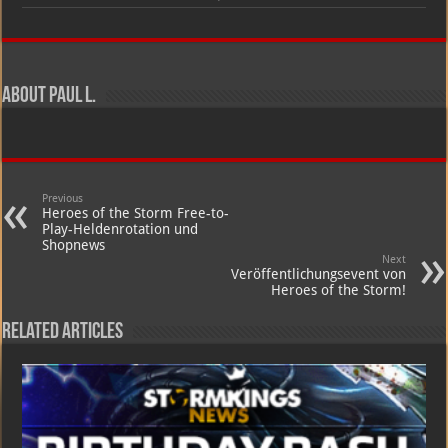
Heroes
of
the
Storm:
Epic
Plays
Of
About Paul L.
The
Week
–
Episode
#32
Previous
Heroes of the Storm Free-to-
Play-Heldenrotation und
Shopnews
Next
Veröffentlichungsevent von
Heroes of the Storm!
Related Articles