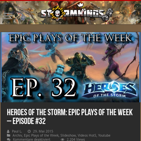
Heroes of the Storm: Epic Plays Of The Week
– Episode #32
Paul L.
29. Mai 2015
Archiv
,
Epic Plays of the Week
,
Slideshow
,
Videos HotS
,
Youtube
für
Kommentare deaktiviert
2,204 Views