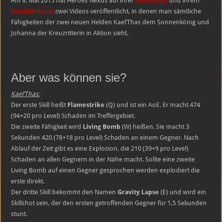
Am 8. Mai 2015 hat Heroes Nexus auf ihrer
Homepage
und ihrem
Attacken
Youtube-Kanal
zwei Videos veröffentlicht, in denen man sämtliche
der
neuen
Fähigkeiten der zwei neuen Helden Kael’Thas dem Sonnenkönig und
Helden
Johanna der Kreuzritterin in Aktion sieht.
Aber was können sie?
Kael’Thas:
Der erste Skill heißt
Flamestrike
(Q) und ist ein AoE. Er macht 474
(94+20 pro Level) Schaden im Treffergebiet.
Die zweite Fähigkeit wird
Living Bomb
(W) heißen. Sie macht 3
Sekunden 420 (78+18 pro Level) Schaden an einem Gegner. Nach
Ablauf der Zeit gibt es eine Explosion, die 210 (39+9 pro Level)
Schaden an allen Gegnern in der Nähe macht. Sollte eine zweite
Living Bomb auf einen Gegner gesprochen werden explodiert die
erste direkt.
Der dritte Skill bekommt den Namen
Gravity Lapse
(E) und wird ein
Skillshot sein, der den ersten getroffenden Gegner für 1,5 Sekunden
stunt.