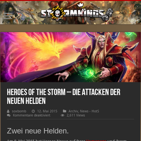
Heroes of the Storm – Die Attacken der
neuen Helden
soxbomb
12. Mai 2015
Archiv
,
News - HotS
für
Kommentare deaktiviert
2,611 Views
Heroes
of
the
Zwei neue Helden.
Storm
–
Die