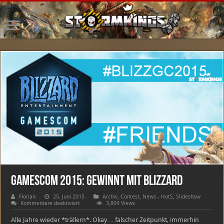
Gamescom 2015: Gewinnt mit Blizzard
Florian
25. Juni 2015
Archiv
,
Contest
,
News - HotS
,
Slideshow
für
Kommentare deaktiviert
3,809 Views
Gamescom
2015:
Alle Jahre wieder *trällern*. Okay… falscher Zeitpunkt, immerhin
Gewinnt