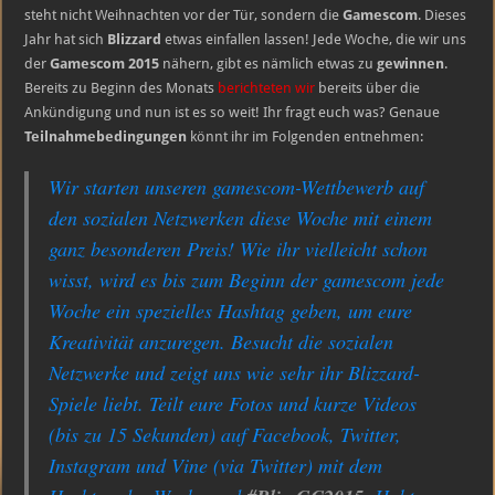
mit
steht nicht Weihnachten vor der Tür, sondern die
Gamescom
. Dieses
Blizzard
Jahr hat sich
Blizzard
etwas einfallen lassen! Jede Woche, die wir uns
der
Gamescom 2015
nähern, gibt es nämlich etwas zu
gewinnen
.
Bereits zu Beginn des Monats
berichteten wir
bereits über die
Ankündigung und nun ist es so weit! Ihr fragt euch was? Genaue
Teilnahmebedingungen
könnt ihr im Folgenden entnehmen:
Wir starten unseren gamescom-Wettbewerb auf
den sozialen Netzwerken diese Woche mit einem
ganz besonderen Preis! Wie ihr vielleicht schon
wisst, wird es bis zum Beginn der gamescom jede
Woche ein spezielles Hashtag geben, um eure
Kreativität anzuregen. Besucht die sozialen
Netzwerke und zeigt uns wie sehr ihr Blizzard-
Spiele liebt. Teilt eure Fotos und kurze Videos
(bis zu 15 Sekunden) auf Facebook, Twitter,
Instagram und Vine (via Twitter) mit dem