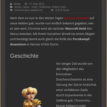
Mona
17. Mai 2016
Archiv
,
News - HotS
,
Slideshow
,
Videos HotS
für
Kommentare deaktiviert
5,818 Views
Chromie
–
Nach dem es nun in den letzten Tagen
ein paar Hinweise
auf
Mitglied
des
neue Helden gab, wurde nun endlich bekannt gegeben, wer
bronzenen
es sein wird. Chromie wird als nächster
Warcraft-Held
den
Drachenschwarms
Nexus betreten. Mit ihrem Aussehen ähnelt sie einem Magier
und bestätigt damit auch gleich die Rolle des
Fernkampf-
Assassinen
in Heroes of the Storm.
Geschichte
Vor einiger Zeit wurde von
den Mitgliedern des
bronzenen
Drachenschwarms es eine
Störung der Zeit in Andorhal,
einer verfallenen Stadt,
durch Experimente in der
Zeitlinie gab. Chonormu,
besser bekannt unter