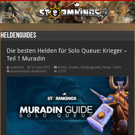
Heldenguides
Die besten Helden für Solo Queue: Krieger –
Teil 1 Muradin
soxbomb
19. Juni 2015
Archiv
,
Guides
,
Heldenguides
,
News - HotS
für
Kommentare deaktiviert
5,579
Die
besten
Helden
für
Solo
Queue:
Krieger
–
Teil
1
Muradin