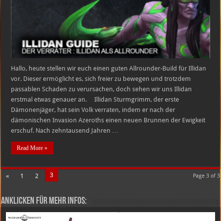
–
Guide
Hallo, heute stellen wir euch einen guten Allrounder-Build für Illidan
vor. Dieser ermöglicht es, sich freier zu bewegen und trotzdem
passablen Schaden zu verursachen, doch sehen wir uns Illidan
erstmal etwas genauer an. Illidan Sturmgrimm, der erste
Dämonenjäger, hat sein Volk verraten, indem er nach der
dämonischen Invasion Azeroths einen neuen Brunnen der Ewigkeit
erschuf. Nach zehntausend Jahren …
Read More »
3
«
1
2
Page 3 of 3
Anklicken für mehr Infos: