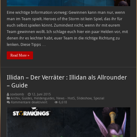
Eine wichtige Information vorweg: Gewinnen kann man nur, wenn
man im Team spielt. Heroes of the Storm ist kein Spiel, das ihr für
euch selbst spielen könnt. Zumindest nicht, wenn ihr mit eurem
Team gewinnen wollt. Ich schlage euch hier ein paar Helden vor, mit
denen ihr es leichter habt, euer Team in die richtige Richtung zu
lenken. Diese Tipps …
Read More »
Illidan – Der Verräter : Illidan als Allrounder
– Guide
soxbomb
12. Juni 2015
Archiv
,
Guides
,
Heldenguides
,
News - HotS
,
Slideshow
,
Spezial
für
Kommentare deaktiviert
6,618
Illidan
–
Der
Verräter
:
Illidan
als
Allrounder