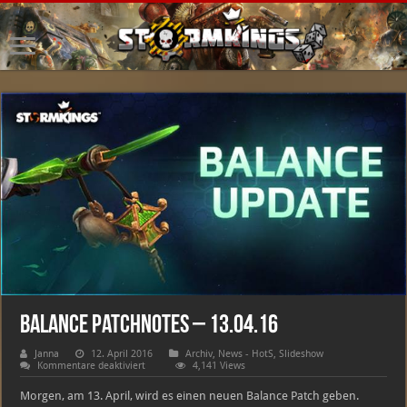
Balance Patchnotes – 13.04.16
Janna
12. April 2016
Archiv
,
News - HotS
,
Slideshow
für
Kommentare deaktiviert
4,141 Views
Balance
Patchnotes
Morgen, am 13. April, wird es einen neuen Balance Patch geben.
–