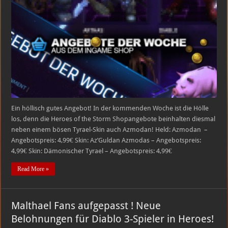
Storm
Shopangebote
18.08.2015
–
25.08.2015
Ein höllisch gutes Angebot! In der kommenden Woche ist die Hölle
los, denn die Heroes of the Storm Shopangebote beinhalten diesmal
neben einem bösen Tyrael-Skin auch Azmodan! Held: Azmodan –
Angebotspreis: 4,99€ Skin: Az’Guldan Azmodas – Angebotspreis:
4,99€ Skin: Dämonischer Tyrael – Angebotspreis: 4,99€
Read More »
Malthael Fans aufgepasst ! Neue
Belohnungen für Diablo 3-Spieler in Heroes!