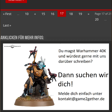
17
« First
...
10
«
15
16
18
19
»
Page 17 of 21
20
...
Last »
Anklicken für mehr Infos: