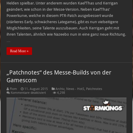
Helden spielbar. Unter anderem wurden Kael’Thas und Kerrigan
geändert, wie schon in der Messe-Version. Neben Kael’Thas‘
Powerkurve, welche in diesem PTR-Patch ausgebessert wurde
(stärkeres Early, schwächeres Lategame), gibt es nun vielseitigere
Möglichkeiten, seine Talente auszubauen. Auch Kerrigan geht mit
ihren Talenten, ähnlich wie Nazeebo nun in eine ganz neue Richtung.
…
Read More »
„Patchnotes“ des Messe-Builds von der
Gamescom
Flom
11. August 2015
Archiv
,
News - HotS
,
Patchnotes
für
Kommentare deaktiviert
4,298
„Patchnotes“
des
Messe-
Builds
von
der
Gamescom