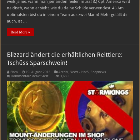
weiß ja nie, wann man jemanden heilen muss! 3.) Cpt. America wird
merkst,
neidisch, wenn er sieht, wie du deine Schilde verwendest. 4.) Am
dass
du
optimalsten bist du in einem Team aus zwei Mann! Mehr gefällt dir
ein
Main
auch, ist …
Supporter
bist!
Read More »
Blizzard ändert die erhältlichen Reittiere:
Tschüss Sparschwein!
Flom
19. August 2015
Archiv
,
News - HotS
,
Shopnews
für
Kommentare deaktiviert
3,630
Blizzard
ändert
die
erhältlichen
Reittiere:
Tschüss
Sparschwein!