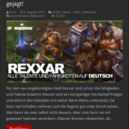
gejagt!
Flom
5. August 2015
Archiv
,
News - HotS
,
Slideshow
für
Kommentare deaktiviert
24,432
Rexxar:
Fähigkeiten
und
Talente
–
Jetzt
wird
gejagt!
Für den neu angekündigten Held Rexxar sind schon die Fähigkeiten
und Talente bekannt. Rexxar wird ein einzigartiger Fernkampf Krieger
und wird in den Kämpfen von seiner Bärin Misha unterstützt. Sie
kann viel Schaden nehmen und die Gegner gut unter Druck setzen.
Man kann sie zwar selbst nicht steuern, aber man kann sie mit
gewissen Talenten verändern. (Namen können Abweichen, da …
Read More »