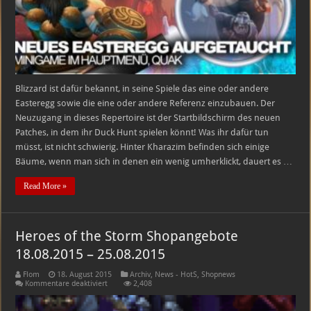
Blizzard ist dafür bekannt, in seine Spiele das eine oder andere
Easteregg sowie die eine oder andere Referenz einzubauen. Der
Neuzugang in dieses Repertoire ist der Startbildschirm des neuen
Patches, in dem ihr Duck Hunt spielen könnt! Was ihr dafür tun
müsst, ist nicht schwierig. Hinter Kharazim befinden sich einige
Bäume, wenn man sich in denen ein wenig umherklickt, dauert es …
Read More »
Heroes of the Storm Shopangebote
18.08.2015 – 25.08.2015
Flom
18. August 2015
Archiv
,
News - HotS
,
Shopnews
für
Kommentare deaktiviert
2,408
Heroes
of
the