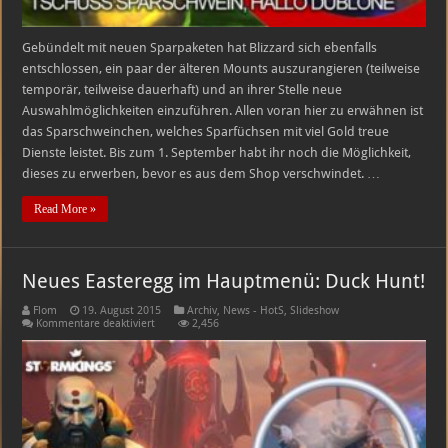
Gebündelt mit neuen Sparpaketen hat Blizzard sich ebenfalls
entschlossen, ein paar der älteren Mounts auszurangieren (teilweise
temporär, teilweise dauerhaft) und an ihrer Stelle neue
Auswahlmöglichkeiten einzuführen. Allen voran hier zu erwähnen ist
das Sparschweinchen, welches Sparfüchsen mit viel Gold treue
Dienste leistet. Bis zum 1. September habt ihr noch die Möglichkeit,
dieses zu erwerben, bevor es aus dem Shop verschwindet. …
Read More »
Neues Easteregg im Hauptmenü: Duck Hunt!
Flom
19. August 2015
Archiv
,
News - HotS
,
Slideshow
für
Kommentare deaktiviert
2,456
Neues
Easteregg
im
Hauptmenü:
Duck
Hunt!