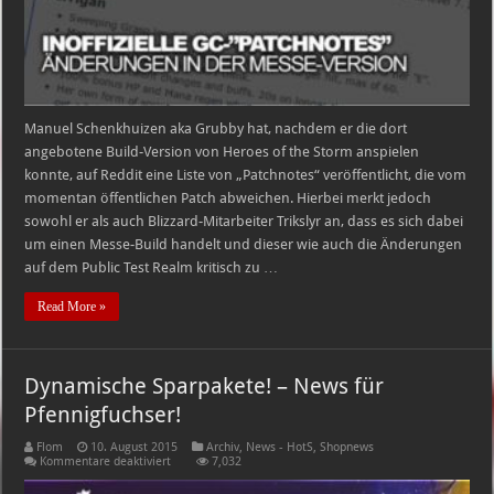
Manuel Schenkhuizen aka Grubby hat, nachdem er die dort
angebotene Build-Version von Heroes of the Storm anspielen
konnte, auf Reddit eine Liste von „Patchnotes“ veröffentlicht, die vom
momentan öffentlichen Patch abweichen. Hierbei merkt jedoch
sowohl er als auch Blizzard-Mitarbeiter Trikslyr an, dass es sich dabei
um einen Messe-Build handelt und dieser wie auch die Änderungen
auf dem Public Test Realm kritisch zu …
Read More »
Dynamische Sparpakete! – News für
Pfennigfuchser!
Flom
10. August 2015
Archiv
,
News - HotS
,
Shopnews
für
Kommentare deaktiviert
7,032
Dynamische
Sparpakete!