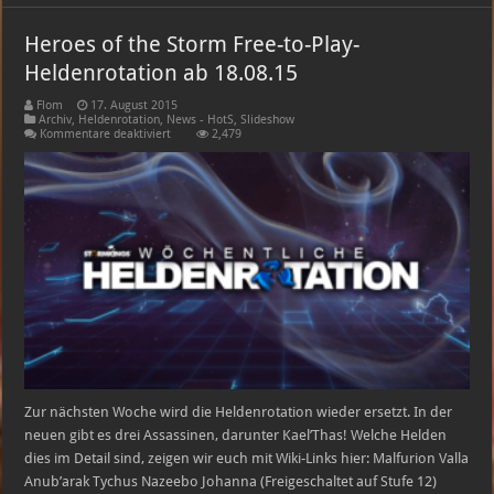
Heroes of the Storm Free-to-Play-
Heldenrotation ab 18.08.15
Flom
17. August 2015
Archiv
,
Heldenrotation
,
News - HotS
,
Slideshow
für
Kommentare deaktiviert
2,479
Heroes
of
the
Storm
Free-
to-
Play-
Heldenrotation
ab
18.08.15
Zur nächsten Woche wird die Heldenrotation wieder ersetzt. In der
neuen gibt es drei Assassinen, darunter Kael’Thas! Welche Helden
dies im Detail sind, zeigen wir euch mit Wiki-Links hier: Malfurion Valla
Anub’arak Tychus Nazeebo Johanna (Freigeschaltet auf Stufe 12)