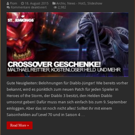
Flom
18. August 2015
Archiv
,
News - HotS
,
Slideshow
für
Kommentare deaktiviert
2,982
Malthael
Fans
aufgepasst
!
Neue
Belohnungen
für
Diablo
3-
Spieler
in
Heroes!
Gute Neuigkeiten: Belohnungen für Diablo-Jünger! Wie bereits vorher
bekannt, wird es pünktlich zum neuen Patch für jeden Spieler in
Heroes of the Storm, der Diablo 3 besitzt, den Helden Diablo
umsonst geben! Dafür muss man sich einfach bis zum 9. September
einloggen. Aber das ist noch nicht alles! Solltet ihr mit einem
Saisonhelden auf Level 70 und in Saison 4 …
Read More »