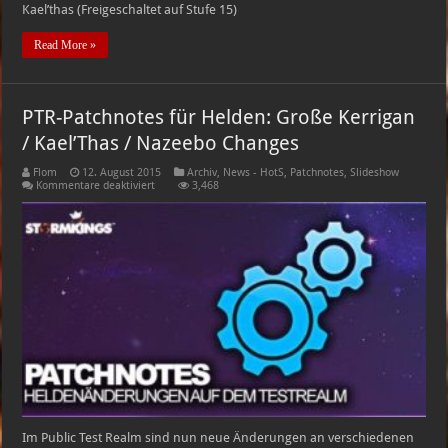
Kael’thas (Freigeschaltet auf Stufe 15)
Read More »
PTR-Patchnotes für Helden: Große Kerrigan
/ Kael’Thas / Nazeebo Changes
Flom
12. August 2015
Archiv
,
News - HotS
,
Patchnotes
,
Slideshow
für
Kommentare deaktiviert
3,468
PTR-
Patchnotes
für
Helden:
Große
Kerrigan
/
Kael’Thas
/
Nazeebo
Changes
Im Public Test Realm sind nun neue Änderungen an verschiedenen