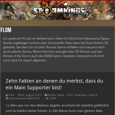
Flom
Ich spiele am PC seit ich denken kann. Habe mit Old School Adventures (Space
Quest) angefangen und bin über Commander Keen dann bei Duke Nukem 3D
gelandet. Seit dem bin ich dem Shooter Genre verfallen und mausere mich
durch allerlei Genres. Meine Favoriten sind ganz klar 3D-Shooter und seit
Heroes of the Storm auch das MOBA Genre. Daneben interessiere ich mich
noch stark für eSport allgemein.
Zehn Fakten an denen du merkst, dass du
ein Main Supporter bist!
Flom
20. August 2015
Archiv
,
News - HotS
,
Slideshow
,
Spezial
für
Kommentare deaktiviert
2,854
Zehn
Fakten
1.) Alles was vor den Minions abgeht, erscheint dir ziemlich gefährlich
an
und du bleibst lieber hinten. 2.) Mit Mana muss man geizen! Man
denen
du