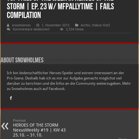
Storm | Ep. 23 w/ MFPallytime | Fails
Compilation
snowholmes
1. November 2015
Archiv
,
Videos HotS
für
Kommentare deaktiviert
2,334 Views
Top
Fails
of
the
Week
in
Heroes
About snowholmes
of
the
Storm
Ich bin leidenschaftlicher Heroes-Spieler und extrem interessiert an der
|
Ep.
Pro-Szene. Deshalb hab ich es mir zur Aufgabe gemacht möglichst viel
23
darüber zu berichten und die Infos an die Community weiterzugeben. Mehr
w/
zu Snowholmes auch auf Facebook.
MFPallytime
|
Fails
Compilation
Previous
HEROES OF THE STORM
NexusWeekly #19 | KW 43
25.10. – 31.10.