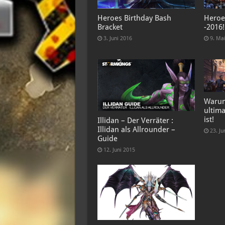
Heroes Birthday Bash
Heroe
Bracket
-2016!
3. Juni 2016
9. Ma
Warum
ultima
ist!
Illidan – Der Verräter :
Illidan als Allrounder –
23. Ju
Guide
12. Juni 2015