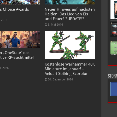
s Choice Awards
Neuer Hinweis auf nächsten
Helden! Das Lied von Eis
und Feuer? *UPDATE!*
i 2016
3. Mai 2016
 „OneState“ das
tive RP-Suchtmittel
Kostenlose Warhammer 40K
ni 2026
Miniature im Januar! –
Aeldari Striking Scorpion
Stor
30. Dezember 2024