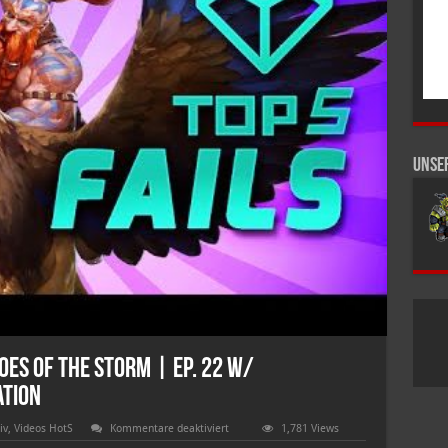
Unse
oes of the Storm | Ep. 22 w/
ation
für
iv
,
Videos HotS
Kommentare deaktiviert
1,781 Views
Top