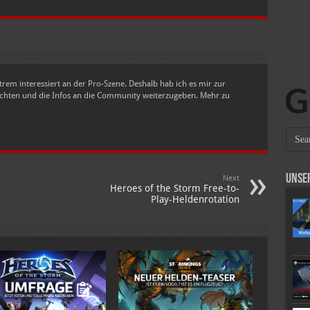
Fails
of
the
Week
in
Heroes
of
the
Storm
trem interessiert an der Pro-Szene. Deshalb hab ich es mir zur
|
Ep.
ichten und die Infos an die Community weiterzugeben. Mehr zu
22
w/
MFPallytime
|
Fails
Compilation
Unse
Next
Heroes of the Storm Free-to-
Play-Heldenrotation