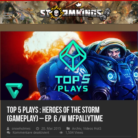
Top 5 Plays : Heroes of the Storm
(Gameplay) – Ep. 6 /w MFPallytime
snowholmes
20. Mai 2015
Archiv
,
Videos HotS
für
Kommentare deaktiviert
1,504 Views
Top