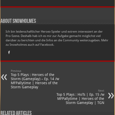
5
Plays
:
Heroes
of
the
About snowholmes
Storm
(Gameplay)
–
Ich bin leidenschaftlicher Heroes-Spieler und extrem interessiert an der
Ep.
6
Pro-Szene. Deshalb hab ich es mir zur Aufgabe gemacht möglichst viel
/w
darüber zu berichten und die Infos an die Community weiterzugeben. Mehr
MFPallytime
zu Snowholmes auch auf Facebook.
Previous
Top 5 Plays : Heroes of the
Storm (Gameplay) – Ep. 14 /w
MFPallytime | Heroes of the
Storm Gameplay
Next
Top 5 Plays : HoTs | Ep. 15 /w
MFPallytime | Heroes of the
Storm Gameplay | TGN
Related Articles