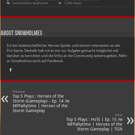
für
Kommentare deaktiviert
1,668 Views
Top
5
Fails
:
Heroes
of
the
About snowholmes
Storm
–
Ep.
Ich bin leidenschaftlicher Heroes-Spieler und extrem interessiert an der
3
/w
Pro-Szene. Deshalb hab ich es mir zur Aufgabe gemacht möglichst viel
MFPallytime
darüber zu berichten und die Infos an die Community weiterzugeben. Mehr
|
zu Snowholmes auch auf Facebook.
Heroes
of
the
Storm
Gameplay
Previous
Top 5 Plays : Heroes of the
Storm (Gameplay) – Ep. 14 /w
MFPallytime | Heroes of the
Storm Gameplay
Next
Top 5 Plays : HoTs | Ep. 15 /w
MFPallytime | Heroes of the
Storm Gameplay | TGN