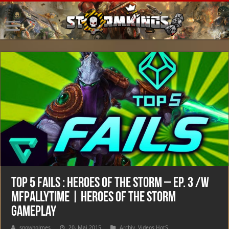
Top 5 Fails : Heroes of the Storm – Ep. 3 /w
MFPallytime | Heroes of the Storm
Gameplay
snowholmes
20. Mai 2015
Archiv
,
Videos HotS