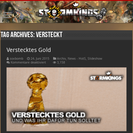
Tag Archives:
versteckt
Verstecktes Gold
soxbomb
24. Juni 2015
Archiv
,
News - HotS
,
Slideshow
für
Kommentare deaktiviert
3,158
Verstecktes
Gold