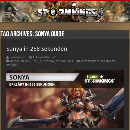
Tag Archives:
sonya guide
Sonya in 258 Sekunden
dieserpono
1. November 2017
für
Archiv
,
News - HotS
,
Slideshow
,
Videoguides
Kommentare deaktiviert
Sonya
3,062
in
258
Sekunden