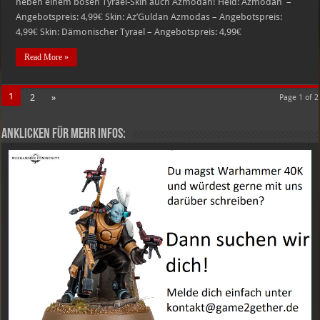
neben einem bösen Tyrael-Skin auch Azmodan! Held: Azmodan –
Angebotspreis: 4,99€ Skin: Az’Guldan Azmodas – Angebotspreis:
4,99€ Skin: Dämonischer Tyrael – Angebotspreis: 4,99€
Read More »
1
2
»
Page 1 of 2
Anklicken für mehr Infos: