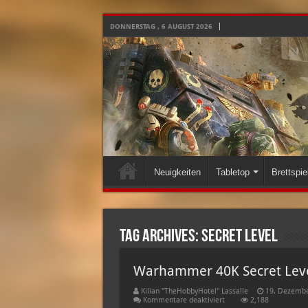
DONNERSTAG , 6 AUGUST 2026
Neuigkeiten
Tabletop
Brettspie
Tag Archives:
secret level
Warhammer 40K Secret Level 
Kilian "TheHobbyHotel" Lassalle
19. Dezembe
für
Kommentare deaktiviert
2,188