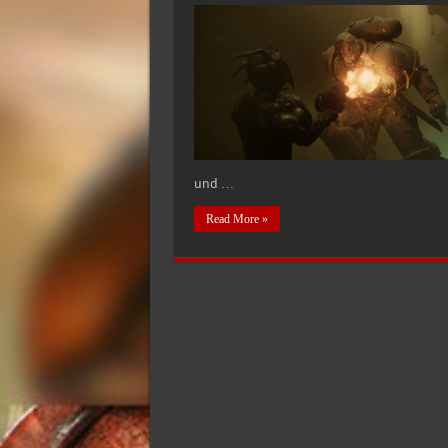
Warhammer
40K
Secret
Level
–
Die
Kultisten
des
Chaos
erklärt!
und …
Read More »