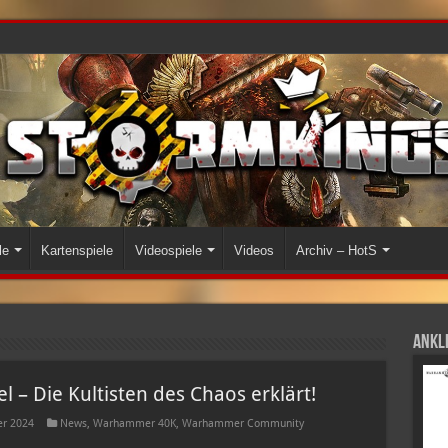
le
Kartenspiele
Videospiele
Videos
Archiv – HotS
Ankli
– Die Kultisten des Chaos erklärt!
r 2024
News
,
Warhammer 40K
,
Warhammer Community