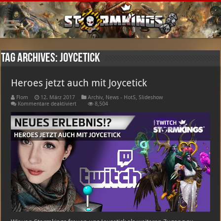
Tag Archives:
joycetick
Heroes jetzt auch mit Joycetick
Flom
12. März 2017
Archiv
,
News - HotS
,
Slideshow
für
Kommentare deaktiviert
8,504
Heroes
jetzt
auch
mit
Joycetick