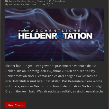
Archiv
,
Heldenrotation
,
News - HotS
,
Slideshow
für
Kommentare deaktiviert
3,315
Heroes
of
the
Storm
Free-
to-
Play-
Heldenrotation
–
19.01.2016
–
25.01.2016
Kleiner hat Hunger… Wie gewohnt präsentieren wir euch die 10
Helden, die ab Dinestag, den 19. Januar 2016 in der Free-to-Play-
Heldenrotation sind. Diesmal sind es drei Krieger, zwei Assassine,
drei Unterstützer und zwei Spezialisten. Das Besondere diese Woche
ist Lunara, kaum im Nexus und schon in der Rotation. Vielleicht folgt
Graumähe auch bald. Was als nächstes auffällt, es sind diesmal sechs
…
Read More »