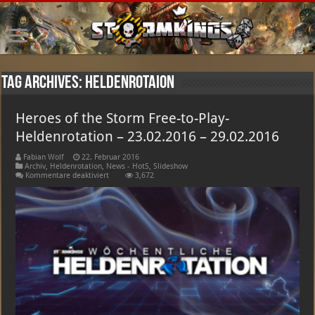
Tag Archives:
Heldenrotaion
Heroes of the Storm Free-to-Play-
Heldenrotation – 23.02.2016 – 29.02.2016
Fabian Wolf
22. Februar 2016
Archiv
,
Heldenrotation
,
News - HotS
,
Slideshow
für
Kommentare deaktiviert
3,672
Heroes
of
the
Storm
Free-
to-
Play-
Heldenrotation
–
23.02.2016
–
29.02.2016