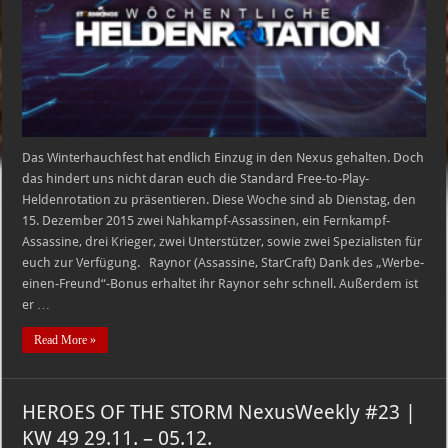
Heldenrotation
–
15.12.2015
–
21.12.2015
Das Winterhauchfest hat endlich Einzug in den Nexus gehalten. Doch
das hindert uns nicht daran euch die Standard Free-to-Play-
Heldenrotation zu präsentieren. Diese Woche sind ab Dienstag, den
15. Dezember 2015 zwei Nahkampf-Assassinen, ein Fernkampf-
Assassine, drei Krieger, zwei Unterstützer, sowie zwei Spezialisten für
euch zur Verfügung. Raynor (Assassine, StarCraft) Dank des „Werbe-
einen-Freund“-Bonus erhaltet ihr Raynor sehr schnell. Außerdem ist
er …
Read More »
HEROES OF THE STORM NexusWeekly #23 |
KW 49 29.11. – 05.12.