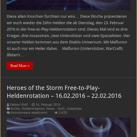
Diese alten Knochen fürchten nur eins… Diese Woche präsentieren
wir euch wieder die Zehn Helden die ab Dienstag, den 23. Februar
2016 in der Free-to-Play-Heldenrotation sind. Dieses Mal sind es drei
Krieger, drei Assassinen, zwei Unterstützer und zwei Spezialisten. Vier
unserer Helden kommen aus dem Diablo-Universum. Mit Malfurion
ist auch nur ein Heiler dabei. Malfurion (Unterstützer, WarCraft)
Illidan’s …
Read More »
Heroes of the Storm Free-to-Play-
Heldenrotation – 16.02.2016 – 22.02.2016
Fabian Wolf
16. Februar 2016
Archiv
,
Heldenrotation
,
News - HotS
,
Slideshow
für
Kommentare deaktiviert
3,439
Heroes
of
the
Storm
Free-
to-