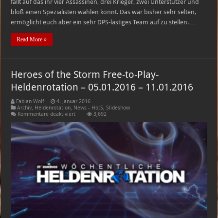
fällt auf das ihr vier Assassinen, drei Krieger, zwei Unterstützer und
bloß einen Spezialisten wählen könnt. Das war bisher sehr selten,
ermöglicht euch aber ein sehr DPS-lastiges Team auf zu stellen. …
Read More »
Heroes of the Storm Free-to-Play-
Heldenrotation – 05.01.2016 – 11.01.2016
Fabian Wolf
4. Januar 2016
Archiv
,
Heldenrotation
,
News - HotS
,
Slideshow
für
Kommentare deaktiviert
3,692
Heroes
of
the
Storm
Free-
to-
Play-
Heldenrotation
–
05.01.2016
–
11.01.2016