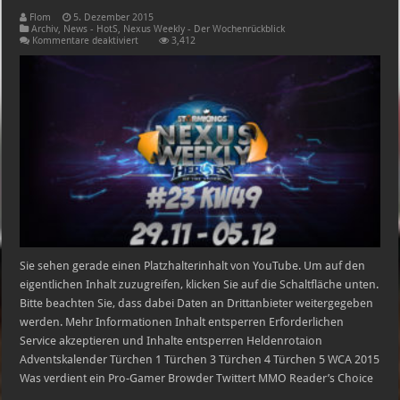
Flom
5. Dezember 2015
Archiv
,
News - HotS
,
Nexus Weekly - Der Wochenrückblick
für
Kommentare deaktiviert
3,412
HEROES
OF
THE
STORM
NexusWeekly
#23
|
KW
49
29.11.
–
05.12.
Sie sehen gerade einen Platzhalterinhalt von YouTube. Um auf den
eigentlichen Inhalt zuzugreifen, klicken Sie auf die Schaltfläche unten.
Bitte beachten Sie, dass dabei Daten an Drittanbieter weitergegeben
werden. Mehr Informationen Inhalt entsperren Erforderlichen
Service akzeptieren und Inhalte entsperren Heldenrotaion
Adventskalender Türchen 1 Türchen 3 Türchen 4 Türchen 5 WCA 2015
Was verdient ein Pro-Gamer Browder Twittert MMO Reader’s Choice
…