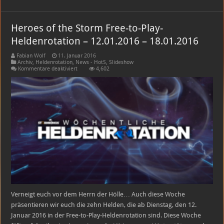
Heroes of the Storm Free-to-Play-
Heldenrotation – 12.01.2016 – 18.01.2016
Fabian Wolf
11. Januar 2016
Archiv
,
Heldenrotation
,
News - HotS
,
Slideshow
für
Kommentare deaktiviert
4,602
Heroes
of
the
Storm
Free-
to-
Play-
Heldenrotation
–
12.01.2016
–
18.01.2016
Verneigt euch vor dem Herrn der Hölle… Auch diese Woche
präsentieren wir euch die zehn Helden, die ab Dienstag, den 12.
Januar 2016 in der Free-to-Play-Heldenrotation sind. Diese Woche