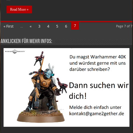
Read More »
7
« First
...
«
3
4
5
6
Page 7 of 7
Anklicken für mehr Infos: