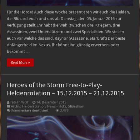
Für die Horde! Auch diese Woche präsentieren wir euch die Helden,
die Blizzard euch und uns ab Dienstag, den 05. Januar 2016 zur
Verfügung stellt. Ihr habt die Wahl zwischen drei Kriegern, drei
Assassinen, zwei Unterstützern und zwei Spezialisten. Wir stellen
euch vor welche das sind. Raynor (Assassine, StarCraft) Der beste
Anfängerheld im Nexus. Ihr könnt ihn günstig erwerben, oder
bekommt …
Read More »
Heroes of the Storm Free-to-Play-
Heldenrotation – 15.12.2015 – 21.12.2015
Fabian Wolf
14. Dezember 2015
Archiv
,
Heldenrotation
,
News - HotS
,
Slideshow
für
Kommentare deaktiviert
3,478
Heroes
of
the
Storm
Free-
to-
Play-