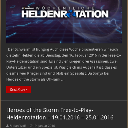
Play-
Heldenrotation
–
16.02.2016
–
22.02.2016
Der Schwarm ist hungrig Auch diese Woche präsentieren wir euch
die zehn Helden die ab Dienstag, den 16. Februar 2016 in der Free-to-
Play-Heldenrotation sind. Es sind vier Krieger, drei Assassinen, zwei
Unterstützer und ein Spezialist. Was gleich ins Auge fällt ist, dass es
diesmal vier Krieger sind und bloß ein Spezialist. Da Sonya bei
Heroes of the Storm als Off-Tank …
Read More »
Heroes of the Storm Free-to-Play-
Heldenrotation – 19.01.2016 – 25.01.2016
Fabian Wolf
19. Januar 2016