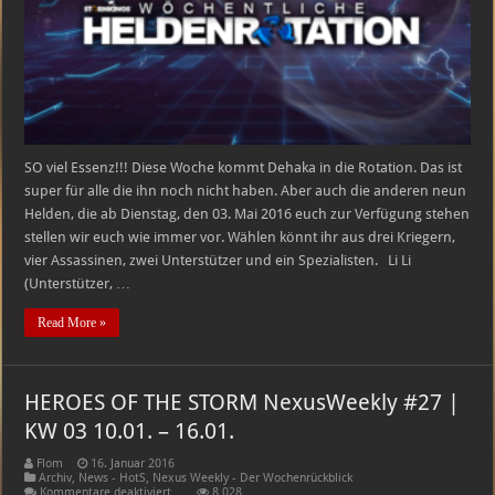
Heldenrotation
–
03.05.2016
–
09.05.2016
SO viel Essenz!!! Diese Woche kommt Dehaka in die Rotation. Das ist
super für alle die ihn noch nicht haben. Aber auch die anderen neun
Helden, die ab Dienstag, den 03. Mai 2016 euch zur Verfügung stehen
stellen wir euch wie immer vor. Wählen könnt ihr aus drei Kriegern,
vier Assassinen, zwei Unterstützer und ein Spezialisten. Li Li
(Unterstützer, …
Read More »
HEROES OF THE STORM NexusWeekly #27 |
KW 03 10.01. – 16.01.
Flom
16. Januar 2016
Archiv
,
News - HotS
,
Nexus Weekly - Der Wochenrückblick
für
Kommentare deaktiviert
8,028