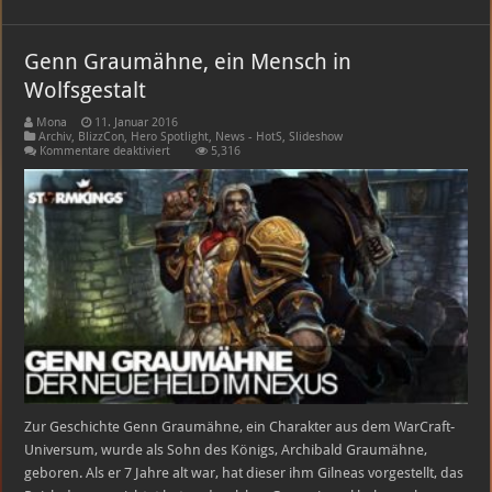
Genn Graumähne, ein Mensch in
Wolfsgestalt
Mona
11. Januar 2016
Archiv
,
BlizzCon
,
Hero Spotlight
,
News - HotS
,
Slideshow
für
Kommentare deaktiviert
5,316
Genn
Graumähne,
ein
Mensch
in
Wolfsgestalt
Zur Geschichte Genn Graumähne, ein Charakter aus dem WarCraft-
Universum, wurde als Sohn des Königs, Archibald Graumähne,
geboren. Als er 7 Jahre alt war, hat dieser ihm Gilneas vorgestellt, das