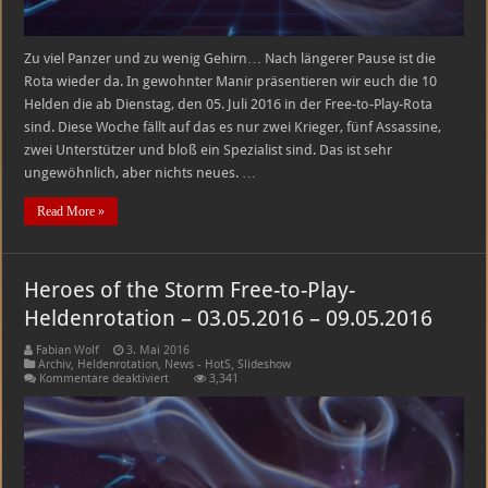
Zu viel Panzer und zu wenig Gehirn… Nach längerer Pause ist die
Rota wieder da. In gewohnter Manir präsentieren wir euch die 10
Helden die ab Dienstag, den 05. Juli 2016 in der Free-to-Play-Rota
sind. Diese Woche fällt auf das es nur zwei Krieger, fünf Assassine,
zwei Unterstützer und bloß ein Spezialist sind. Das ist sehr
ungewöhnlich, aber nichts neues. …
Read More »
Heroes of the Storm Free-to-Play-
Heldenrotation – 03.05.2016 – 09.05.2016
Fabian Wolf
3. Mai 2016
Archiv
,
Heldenrotation
,
News - HotS
,
Slideshow
für
Kommentare deaktiviert
3,341
Heroes
of
the
Storm
Free-
to-
Play-