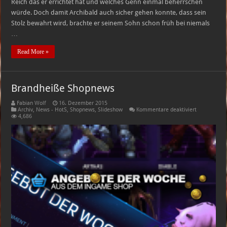
Reich das er errichtet hat und welches Genn einmal beherrschen
würde. Doch damit Archibald auch sicher gehen konnte, dass sein
Stolz bewahrt wird, brachte er seinem Sohn schon früh bei niemals
…
Read More »
Brandheiße Shopnews
Fabian Wolf
16. Dezember 2015
für
Archiv
,
News - HotS
,
Shopnews
,
Slideshow
Kommentare deaktiviert
Brandheiße
4,686
Shopnews