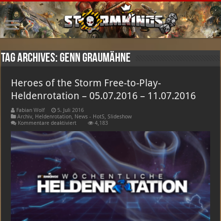
Tag Archives:
Genn Graumähne
Heroes of the Storm Free-to-Play-
Heldenrotation – 05.07.2016 – 11.07.2016
Fabian Wolf
5. Juli 2016
Archiv
,
Heldenrotation
,
News - HotS
,
Slideshow
für
Kommentare deaktiviert
4,183
Heroes
of
the
Storm
Free-
to-
Play-
Heldenrotation
–
05.07.2016
–
11.07.2016