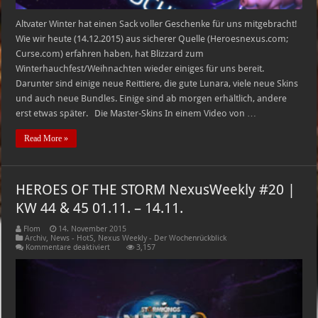
Altvater Winter hat einen Sack voller Geschenke für uns mitgebracht!
Wie wir heute (14.12.2015) aus sicherer Quelle (Heroesnexus.com;
Curse.com) erfahren haben, hat Blizzard zum
Winterhauchfest/Weihnachten wieder einiges für uns bereit.
Darunter sind einige neue Reittiere, die gute Lunara, viele neue Skins
und auch neue Bundles. Einige sind ab morgen erhältlich, andere
erst etwas später. Die Master-Skins In einem Video von …
Read More »
HEROES OF THE STORM NexusWeekly #20 |
KW 44 & 45 01.11. – 14.11.
Flom
14. November 2015
Archiv
,
News - HotS
,
Nexus Weekly - Der Wochenrückblick
für
Kommentare deaktiviert
3,157
HEROES
OF
THE
STORM
NexusWeekly
#20
|