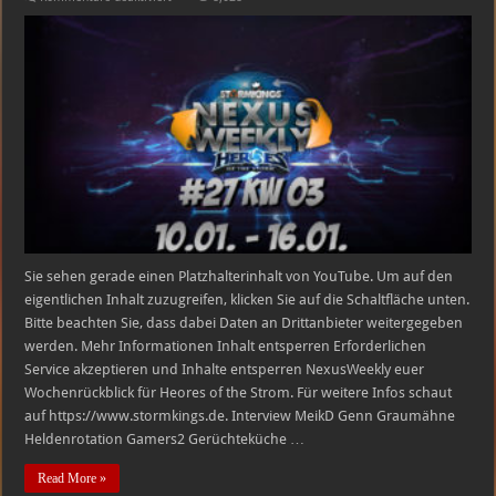
HEROES
OF
THE
STORM
NexusWeekly
#27
|
KW
03
10.01.
–
16.01.
Sie sehen gerade einen Platzhalterinhalt von YouTube. Um auf den
eigentlichen Inhalt zuzugreifen, klicken Sie auf die Schaltfläche unten.
Bitte beachten Sie, dass dabei Daten an Drittanbieter weitergegeben
werden. Mehr Informationen Inhalt entsperren Erforderlichen
Service akzeptieren und Inhalte entsperren NexusWeekly euer
Wochenrückblick für Heores of the Strom. Für weitere Infos schaut
auf https://www.stormkings.de. Interview MeikD Genn Graumähne
Heldenrotation Gamers2 Gerüchteküche …
Read More »