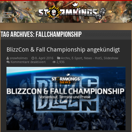
Tag Archives:
FallChampionship
BlizzCon & Fall Championship angekündigt
snowholmes
8. April 2016
Archiv
,
E-Sport
,
News - HotS
,
Slideshow
für
Kommentare deaktiviert
2,936
BlizzCon
&
Fall
Championship
angekündigt