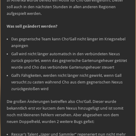
In Amerika wurde bereits ein Hotfix für Cho’Gall eingeführt. Dieser
Cho’Gall
soll auch in den nächsten Stunden in allen anderen Regionen
aufgespielt werden.
Was soll geändert werden?
Das gegnerische Team kann Cho’Gall nicht länger im Kriegsnebel
anpingen
Gall wird nicht länger automatisch in den verbündeten Nexus
zurück geportet, wenn das gegnerische Gartenungeheuer getötet
wurde und Cho das verbündete Gartenungeheuer steuert
Gall’s Fähigkeiten, werden nicht länger nicht gewirkt, wenn Gall
versucht zu casten während Cho aus dem gegnerischen Nexus
zurückgestoßen wird
Die großen Änderungen betreffen also Cho’Gall. Dieser wurde
bekanntlich erst vor kurzem dem Nexus hinzugefügt und ist somit
noch mit kleineren Fehlern versehen. Aber abgesehen von dem
neuen Doppelheld, wurden 2 weitere Bugs gefixt:
Rexxar’s Talent „Jäger und Sammler“ regeneriert nun nicht mehr