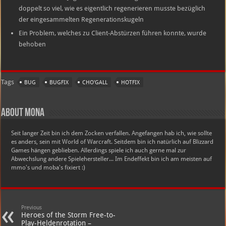
doppelt so viel, wie es eigentlich regenerieren musste bezüglich
der eingesammelten Regenerationskugeln
Ein Problem, welches zu Client-Abstürzen führen konnte, wurde
behoben
Tags
BUG
BUGFIX
CHO'GALL
HOTFIX
About Mona
Seit langer Zeit bin ich dem Zocken verfallen. Angefangen hab ich, wie sollte
es anders, sein mit World of Warcraft. Seitdem bin ich natürlich auf Blizzard
Games hängen geblieben. Allerdings spiele ich auch gerne mal zur
Abwechslung andere Spielehersteller... Im Endeffekt bin ich am meisten auf
mmo's und moba's fixiert :)
Previous
Heroes of the Storm Free-to-
Play-Heldenrotation –