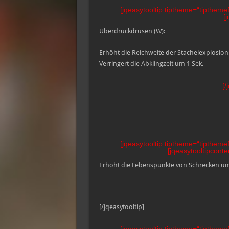
[jqeasytooltip tiptheme=“tipthemefl
[
Überdruckdrüsen (W):
Erhöht die Reichweite der Stachelexplosi
Verringert die Abklingzeit um 1 Sek.
[/
[jqeasytooltip tiptheme=“tipthemefl
[jqeasytooltipconte
Erhöht die Lebenspunkte von Schrecken um
[/jqeasytooltip]