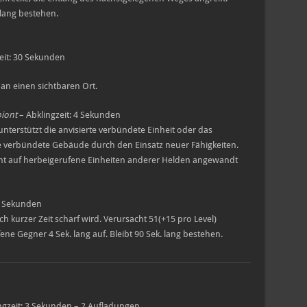
 lang bestehen.
eit: 30 Sekunden
 an einen sichtbaren Ort.
iont
– Abklingzeit: 4 Sekunden
nterstützt die anvisierte verbündete Einheit oder das
te verbündete Gebäude durch den Einsatz neuer Fähigkeiten.
ht auf herbeigerufene Einheiten anderer Helden angewandt
2 Sekunden
ch kurzer Zeit scharf wird. Verursacht 51(+15 pro Level)
ne Gegner 4 Sek. lang auf. Bleibt 90 Sek. lang bestehen.
ngzeit: 3 Sekunden – 2 Aufladungen