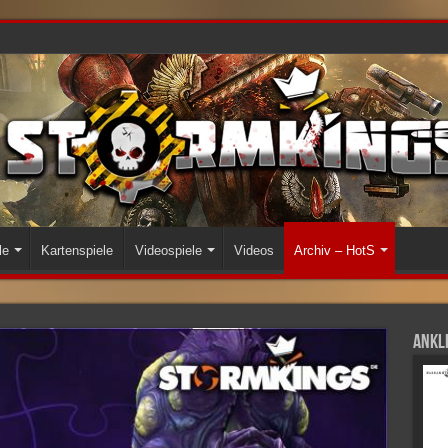
le
Kartenspiele
Videospiele
Videos
Archiv – HotS
Ankli