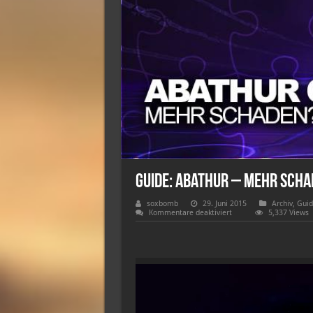
Guide: Abathur – Mehr Scha
soxbomb
29. Juni 2015
Archiv
,
Guid
für
Kommentare deaktiviert
5,337 Views
Guide:
Abathur
–
Mehr
Schaden?
Video-
Gerne!
Player