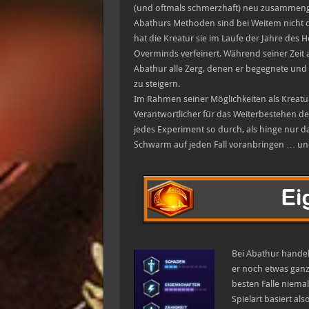
(und oftmals schmerzhaft) neu zusammen
Abathurs Methoden sind bei Weitem nicht di
hat die Kreatur sie im Laufe der Jahre de
Overminds verfeinert. Während seiner Zeit 
Abathur alle Zerg, denen er begegnete und w
zu steigern.
Im Rahmen seiner Möglichkeiten als Kreatur 
Verantwortlicher für das Weiterbestehen der
jedes Experiment so durch, als hinge nur 
Schwarm auf jeden Fall voranbringen … un
Bei Abathur handelt
er noch etwas ganz 
besten Falle niema
Spielart basiert a