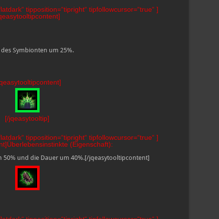
atdark“ tipposition=“tipright“ tipfollowcursor=“true“ ]
jqeasytooltipcontent]
on des Symbionten um 25%.
jqeasytooltipcontent]
[/jqeasytooltip]
atdark“ tipposition=“tipright“ tipfollowcursor=“true“ ]
nt]Überlebensinstinkte (Eigenschaft):
 50% und die Dauer um 40%.[/jqeasytooltipcontent]