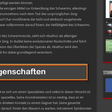
gefügt werden können.
e einzigen Mittel zur Entwicklung des Schwarms, allerdings
s Herumziehens nach dem Tod des ursprünglichen Zerg-
auf Char modifizierte der kühl und akribisch vorgehende
ar vollkommen darauf fixiert, die Vielfältigkeit des Schwarms
des Schwarmstocks, sieht sich Abathur als alleiniger
 Zerg. Er duldet keine evolutionären Rückschritte und führt
davon das Überleben der Spezies ab. Abathur wird den
d ihn dabei grundlegend verändern.
Stor
 es sich um einen Spezialisten und selbst in dieser Hinsicht ist
spezielles. Seine Grundresistenz ist so niedrig, dass er im
ls direkten Kontakt zu einem Gegner hat. Seine gesamte
lso darauf, hinter den Mauern zu warten, mit seinem Symbionten