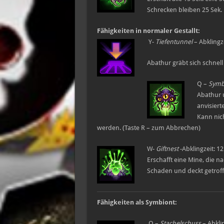
Schrecken bleiben 25 Sek.
Fähigkeiten in normaler Gestallt:
Y-
Tiefentunnel
– Abklingz
Abathur gräbt sich schnell
Q –
Symb
Abathur u
anvisier
Kann nic
werden. (Taste R – zum Abbrechen)
W-
Giftnest
-Abklingzeit: 1
Erschafft eine Mine, die na
Schaden und deckt getroffe
Fähigkeiten als Symbiont:
Q –
Stachelschuss
– Abkli