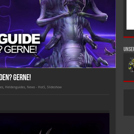
Unse
den? Gerne!
es
,
Heldenguides
,
News - HotS
,
Slideshow