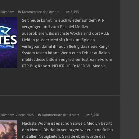
für
lideshow
Kommentare deaktiviert
3,493
PTR-
Patchnotes
Seit heute könnt ihr euch wieder auf dem PTR
7.6.16
vergnügen und zum Beispiel Medivh
ausprobieren. Bis nächste Woche sind dort ALLE
Helden (ausser Medivh) frei zum Spielen
verfügbar, damit ihr auch fleißig das neue Rang-
System testen könnt. Wenn euch Fehler auffallen
meldet diese bitte im englischen Testrealm-Forum
PTR Bug Report. NEUER HELD: MEDIVH Medivh,
für
lideshow
,
Videos HotS
Kommentare deaktiviert
3,456
Im
Rampenlicht
Nächste Woche ist es schon soweit. Medivh betritt
–
den Nexus. Bis dahin versorgen wir euch natürlich
Medivh
mit allen Neuigkeiten. Gerade eben wurde das