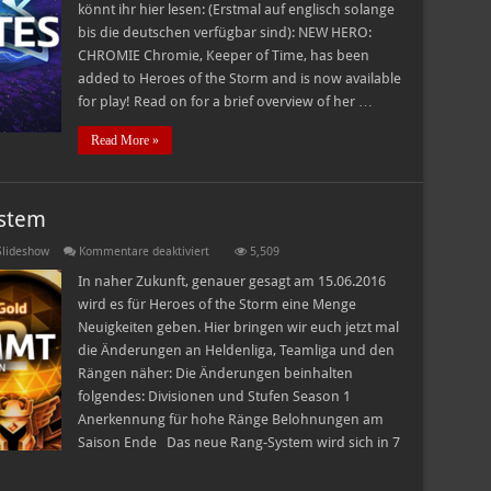
könnt ihr hier lesen: (Erstmal auf englisch solange
bis die deutschen verfügbar sind): NEW HERO:
CHROMIE Chromie, Keeper of Time, has been
added to Heroes of the Storm and is now available
for play! Read on for a brief overview of her …
Read More »
ystem
für
Slideshow
Kommentare deaktiviert
5,509
Season
1
In naher Zukunft, genauer gesagt am 15.06.2016
und
wird es für Heroes of the Storm eine Menge
neues
Rangsystem
Neuigkeiten geben. Hier bringen wir euch jetzt mal
die Änderungen an Heldenliga, Teamliga und den
Rängen näher: Die Änderungen beinhalten
folgendes: Divisionen und Stufen Season 1
Anerkennung für hohe Ränge Belohnungen am
Saison Ende Das neue Rang-System wird sich in 7