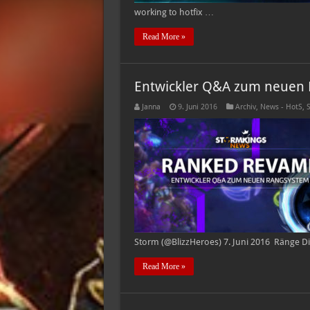
working to hotfix …
Read More »
Entwickler Q&A zum neuen
Janna
9. Juni 2016
Archiv
,
News - HotS
,
S
Storm (@BlizzHeroes) 7. Juni 2016 Ränge Die
Read More »