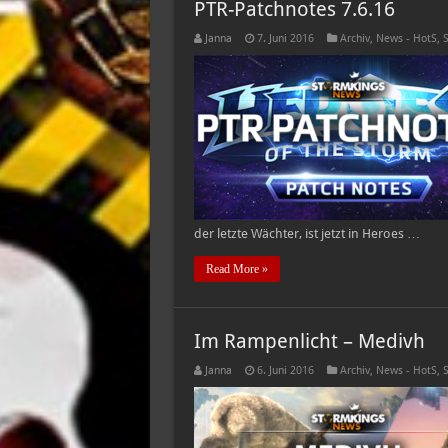
PTR-Patchnotes 7.6.16
Janna
7. Juni 2016
Archiv
,
News - HotS
,
S
der letzte Wächter, ist jetzt in Heroes …
Read More »
Im Rampenlicht – Medivh
Janna
6. Juni 2016
Archiv
,
News - HotS
,
S