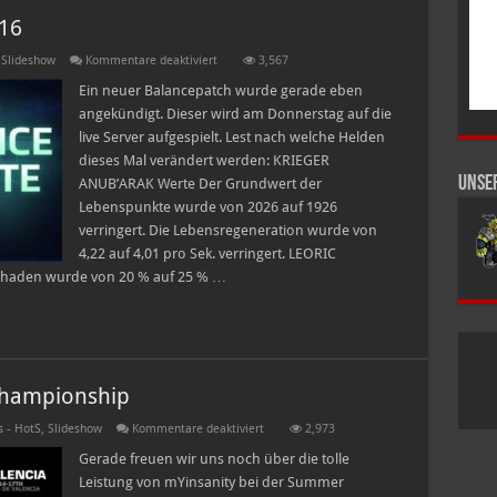
.16
für
,
Slideshow
Kommentare deaktiviert
3,567
Balance
Patchnotes
Ein neuer Balancepatch wurde gerade eben
–
angekündigt. Dieser wird am Donnerstag auf die
30.06.16
live Server aufgespielt. Lest nach welche Helden
dieses Mal verändert werden: KRIEGER
Unse
ANUB’ARAK Werte Der Grundwert der
Lebenspunkte wurde von 2026 auf 1926
verringert. Die Lebensregeneration wurde von
4,22 auf 4,01 pro Sek. verringert. LEORIC
Schaden wurde von 20 % auf 25 % …
Championship
für
 - HotS
,
Slideshow
Kommentare deaktiviert
2,973
Dreamhack
Valencia
Gerade freuen wir uns noch über die tolle
–
Leistung von mYinsanity bei der Summer
Fall