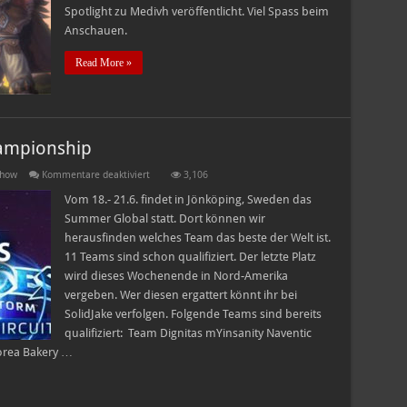
Spotlight zu Medivh veröffentlicht. Viel Spass beim
Anschauen.
Read More »
ampionship
für
show
Kommentare deaktiviert
3,106
Summer
Global
Vom 18.- 21.6. findet in Jönköping, Sweden das
und
Summer Global statt. Dort können wir
Fall
Championship
herausfinden welches Team das beste der Welt ist.
11 Teams sind schon qualifiziert. Der letzte Platz
wird dieses Wochenende in Nord-Amerika
vergeben. Wer diesen ergattert könnt ihr bei
SolidJake verfolgen. Folgende Teams sind bereits
qualifiziert: Team Dignitas mYinsanity Naventic
orea Bakery …