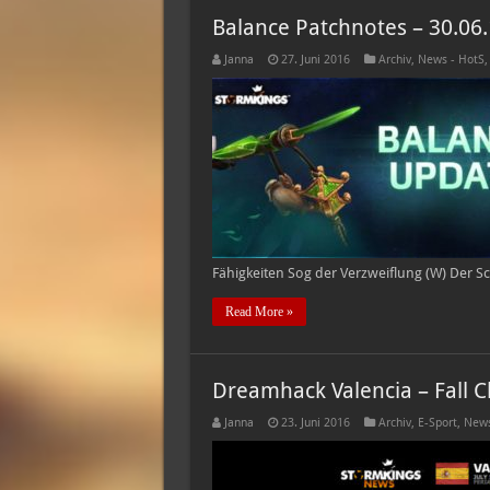
Balance Patchnotes – 30.06
Janna
27. Juni 2016
Archiv
,
News - HotS
Fähigkeiten Sog der Verzweiflung (W) Der 
Read More »
Dreamhack Valencia – Fall 
Janna
23. Juni 2016
Archiv
,
E-Sport
,
News