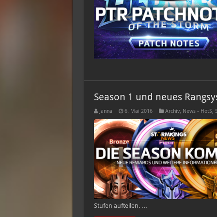
Season 1 und neues Rangs
Janna
6. Mai 2016
Archiv
,
News - HotS
,
Stufen aufteilen. …