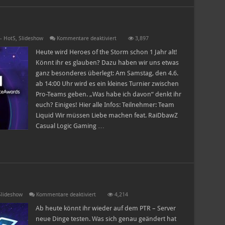
für
- HotS
,
Slideshow
Kommentare deaktiviert
3,897
Heroes
Birthday
Heute wird Heroes of the Storm schon 1 Jahr alt!
Bash
Könnt ihr es glauben? Dazu haben wir uns etwas
ganz besonderes überlegt: Am Samstag, den 4.6.
ab 14:00 Uhr wird es ein kleines Turnier zwischen
Pro-Teams geben. „Was habe ich davon“ denkt ihr
euch? Einiges! Hier alle Infos: Teilnehmer: Team
Liquid Wir müssen Liebe machen feat. RaiDbawZ
Casual Logic Gaming …
für
Slideshow
Kommentare deaktiviert
4,214
PTR-
Patchnotes
Ab heute könnt ihr wieder auf dem PTR – Server
09.05.2016
neue Dinge testen. Was sich genau geändert hat