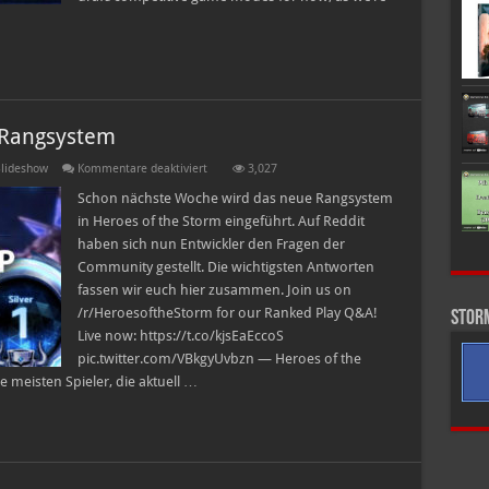
 Rangsystem
für
lideshow
Kommentare deaktiviert
3,027
Entwickler
Q&A
Schon nächste Woche wird das neue Rangsystem
zum
in Heroes of the Storm eingeführt. Auf Reddit
neuen
Rangsystem
haben sich nun Entwickler den Fragen der
Community gestellt. Die wichtigsten Antworten
fassen wir euch hier zusammen. Join us on
/r/HeroesoftheStorm for our Ranked Play Q&A!
Stor
Live now: https://t.co/kjsEaEccoS
pic.twitter.com/VBkgyUvbzn — Heroes of the
 meisten Spieler, die aktuell …