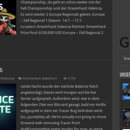
Championship
Championship, da geht es schon weiter mit der
Fall Championship und der Dreamhack Valencia.
Es wird wieder 2 Europe Regionals geben. Europe
– Fall Regional 1 Datum: 14.7. – 17.7.
Location: Dreamhack Valencia Partner: Dreamhack
Prize Pool: $100,000 USD Europe – Fall Regional 2
6
Unse
für
,
Slideshow
Kommentare deaktiviert
3,736
Balance
Patchnotes
Letzte Nacht wurde der nächste Balance Patch
–
angekündigt. Dieser wird morgen auf die live
22.6.16
Server aufgespielt. Außerdem wird, wie in dem
folgenden Zitat von Blizzard gesagt, bald ein Hotfix
aufgespielt in dem ein Tracer Bug behoben wird:
[su_quote]Hey all, We’re actually not going to move
forward with removing Tracer from
draft/competitive game modes for now, as we’re