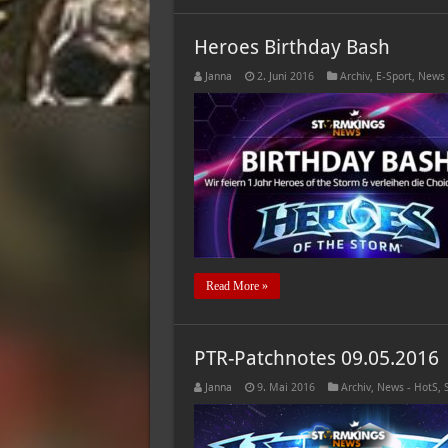
Heroes Birthday Bash
Janna
2. Juni 2016
Archiv
,
E-Sport
,
News 
Read More »
PTR-Patchnotes 09.05.2016
Janna
9. Mai 2016
Archiv
,
News - HotS
,