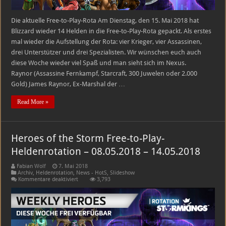
Die aktuelle Free-to-Play-Rota Am Dienstag, den 15. Mai 2018 hat
Blizzard wieder 14 Helden in die Free-to-Play-Rota gepackt. Als erstes
mal wieder die Aufstellung der Rota: vier Krieger, vier Assassinen,
drei Unterstützer und drei Spezialisten. Wir wünschen euch auch
diese Woche wieder viel Spaß und man sieht sich im Nexus.
Raynor (Assassine Fernkampf, Starcraft, 300 Juwelen oder 2.000
Gold) James Raynor, Ex-Marshal der …
Read More »
Heroes of the Storm Free-to-Play-
Heldenrotation – 08.05.2018 – 14.05.2018
Fabian Wolf
7. Mai 2018
Archiv
,
Heldenrotation
,
News - HotS
,
Slideshow
für
Kommentare deaktiviert
3,793
Heroes
of
the
Storm
Free-
to-
Play-