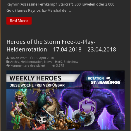
Raynor (Assassine Fernkampf, Starcraft, 300 Juwelen oder 2.000
Gold) James Raynor, Ex-Marshal der …
Read More »
Heroes of the Storm Free-to-Play-
Heldenrotation – 17.04.2018 – 23.04.2018
Fabian Wolf
16. April 2018
Archiv
,
Heldenrotation
,
News - HotS
,
Slideshow
für
Kommentare deaktiviert
3,375
Heroes
of
the
Storm
Free-
to-
Play-
Heldenrotation
–
17.04.2018
–
23.04.2018