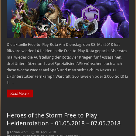
Heldenrotation
–
08.05.2018
–
14.05.2018
Die aktuelle Free-to-Play-Rota Am Dienstag, den 08. Mai 2018 hat
Blizzard wieder 14 Helden in die Free-to-Play-Rota gepackt. Als erstes
mal wieder die Aufstellung der Rota: vier Krieger, fünf Assassinen,
drei Unterstützer und zwei Spezialisten. Wir wünschen euch auch
diese Woche wieder viel Spaß und man sieht sich im Nexus. Li
Li (Unterstützer Fernkampf, Warcraft, 300 Juwelen oder 2.000 Gold) Li
Li …
Read More »
Heroes of the Storm Free-to-Play-
Heldenrotation – 01.05.2018 – 07.05.2018
Fabian Wolf
30. April 2018