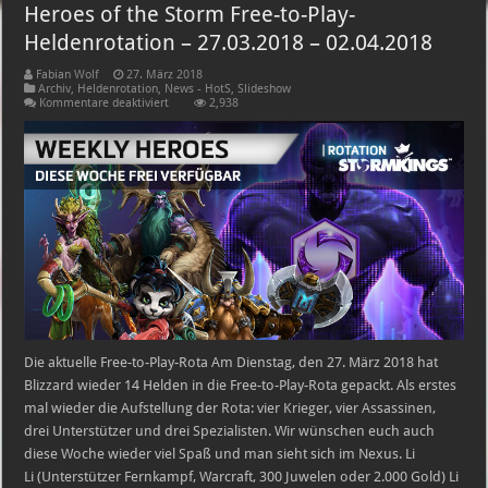
Heroes of the Storm Free-to-Play-
Heldenrotation – 27.03.2018 – 02.04.2018
Fabian Wolf
27. März 2018
Archiv
,
Heldenrotation
,
News - HotS
,
Slideshow
für
Kommentare deaktiviert
2,938
Heroes
of
the
Storm
Free-
to-
Play-
Heldenrotation
–
27.03.2018
–
02.04.2018
Die aktuelle Free-to-Play-Rota Am Dienstag, den 27. März 2018 hat
Blizzard wieder 14 Helden in die Free-to-Play-Rota gepackt. Als erstes
mal wieder die Aufstellung der Rota: vier Krieger, vier Assassinen,
drei Unterstützer und drei Spezialisten. Wir wünschen euch auch
diese Woche wieder viel Spaß und man sieht sich im Nexus. Li
Li (Unterstützer Fernkampf, Warcraft, 300 Juwelen oder 2.000 Gold) Li