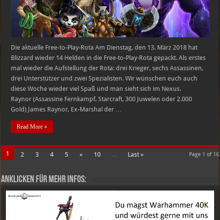
19.03.2018
Die aktuelle Free-to-Play-Rota Am Dienstag, den 13. März 2018 hat
Blizzard wieder 14 Helden in die Free-to-Play-Rota gepackt. Als erstes
mal wieder die Aufstellung der Rota: drei Krieger, sechs Assassinen,
drei Unterstützer und zwei Spezialisten. Wir wünschen euch auch
diese Woche wieder viel Spaß und man sieht sich im Nexus.
Raynor (Assassine Fernkampf, Starcraft, 300 Juwelen oder 2.000
Gold) James Raynor, Ex-Marshal der …
Read More »
1
2
3
4
5
»
10
...
Last »
Page 1 of 16
Anklicken für mehr Infos: