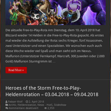
10.04.2018
–
16.04.2018
Die aktuelle Free-to-Play-Rota Am Dienstag, dem 10. April 2018 hat
Blizzard wieder 14 Helden in die Free-to-Play-Rota gepackt. Als erstes
mal wieder die Aufstellung der Rota: sechs Krieger, fünf Assassinen,
zwei Unterstützer und einen Spezialisten. Wir wünschen euch auch
diese Woche wieder viel Spaß und man sieht sich im Nexus.
Malfurion (Unterstützer Fernkampf, Warcraft, 300 Juwelen oder 2.000
Gold) Malfurion Sturmgrimm ist …
Read More »
Heroes of the Storm Free-to-Play-
Heldenrotation – 03.04.2018 – 09.04.2018
Fabian Wolf
2. April 2018
Archiv
,
Heldenrotation
,
News - HotS
,
Slideshow
für
Kommentare deaktiviert
2,959