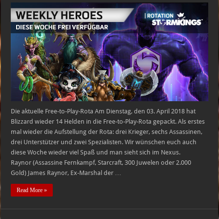
Heroes
of
the
Storm
Free-
to-
Play-
Heldenrotation
–
03.04.2018
–
09.04.2018
Die aktuelle Free-to-Play-Rota Am Dienstag, den 03. April 2018 hat
Blizzard wieder 14 Helden in die Free-to-Play-Rota gepackt. Als erstes
mal wieder die Aufstellung der Rota: drei Krieger, sechs Assassinen,
drei Unterstützer und zwei Spezialisten. Wir wünschen euch auch
diese Woche wieder viel Spaß und man sieht sich im Nexus.
Raynor (Assassine Fernkampf, Starcraft, 300 Juwelen oder 2.000
Gold) James Raynor, Ex-Marshal der …
Read More »