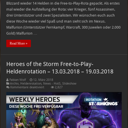
Blizzard wieder 14 Helden in die Free-to-Play-Rota gepackt. Als erstes
mal wieder die Aufstellung der Rota: vier Krieger, fünf Assassinen,
drei Unterstützer und zwei Spezialisten. Wir wünschen euch auch
diese Woche wieder viel Spaß und man sieht sich im Nexus.
Malfurion (Unterstützer Fernkampf, Warcraft, 300 Juwelen oder 2.000
Gold) Malfurion …
Read More »
Heroes of the Storm Free-to-Play-
Heldenrotation – 13.03.2018 – 19.03.2018
Fabian Wolf
12. März 2018
Archiv
,
Heldenrotation
,
News - HotS
,
Slideshow
für
Kommentare deaktiviert
2,827
Heroes
of
the
Storm
Free-
to-
Play-
Heldenrotation
–
13.03.2018
–