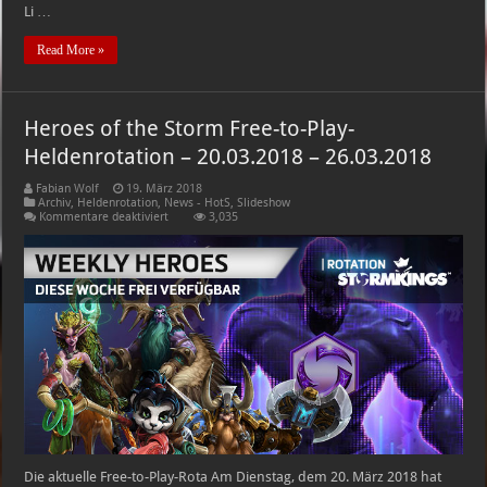
Li …
Read More »
Heroes of the Storm Free-to-Play-
Heldenrotation – 20.03.2018 – 26.03.2018
Fabian Wolf
19. März 2018
Archiv
,
Heldenrotation
,
News - HotS
,
Slideshow
für
Kommentare deaktiviert
3,035
Heroes
of
the
Storm
Free-
to-
Play-
Heldenrotation
–
20.03.2018
–
26.03.2018
Die aktuelle Free-to-Play-Rota Am Dienstag, dem 20. März 2018 hat