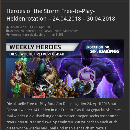
Heroes of the Storm Free-to-Play-
Heldenrotation – 24.04.2018 – 30.04.2018
Fabian Wolf
23. April 2018
Archiv
,
Heldenrotation
,
News - HotS
,
Slideshow
für
Kommentare deaktiviert
3,598
Heroes
of
the
Storm
Free-
to-
Play-
Heldenrotation
–
24.04.2018
–
30.04.2018
Die aktuelle Free-to-Play-Rota Am Dienstag, den 24. April 2018 hat
Blizzard wieder 14 Helden in die Free-to-Play-Rota gepackt. Als erstes
mal wieder die Aufstellung der Rota: vier Krieger, sechs Assassinen,
zwei Unterstützer und zwei Spezialisten. Wir wünschen euch auch
diese Woche wieder viel Spaß und man sieht sich im Nexus.