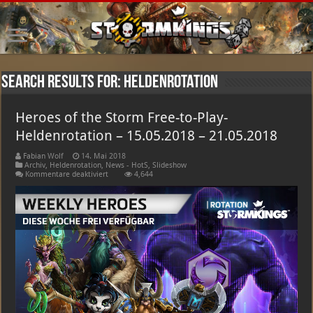
Search Results for:
heldenrotation
Heroes of the Storm Free-to-Play-
Heldenrotation – 15.05.2018 – 21.05.2018
Fabian Wolf
14. Mai 2018
Archiv
,
Heldenrotation
,
News - HotS
,
Slideshow
für
Kommentare deaktiviert
4,644
Heroes
of
the
Storm
Free-
to-
Play-
Heldenrotation
–
15.05.2018
–
21.05.2018