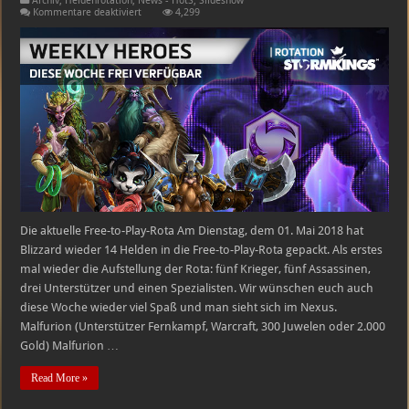
Archiv
,
Heldenrotation
,
News - HotS
,
Slideshow
für
Kommentare deaktiviert
4,299
Heroes
of
the
Storm
Free-
to-
Play-
Heldenrotation
–
01.05.2018
–
07.05.2018
Die aktuelle Free-to-Play-Rota Am Dienstag, dem 01. Mai 2018 hat
Blizzard wieder 14 Helden in die Free-to-Play-Rota gepackt. Als erstes
mal wieder die Aufstellung der Rota: fünf Krieger, fünf Assassinen,
drei Unterstützer und einen Spezialisten. Wir wünschen euch auch
diese Woche wieder viel Spaß und man sieht sich im Nexus.
Malfurion (Unterstützer Fernkampf, Warcraft, 300 Juwelen oder 2.000
Gold) Malfurion …
Read More »