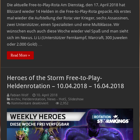
Die aktuelle Free-to-Play-Rota Am Dienstag, den 17. April 2018 hat
Blizzard wieder 14 Helden in die Free-to-Play-Rota gepackt. Als erstes
mal wieder die Aufstellung der Rota: vier Krieger, sechs Assassinen,
zwei Unterstützer, einen Spezialisten und eine Multiklasse. Wir
wünschen euch auch diese Woche wieder viel Spaß und man sieht
sich im Nexus. Li Li (Unterstützer Fernkampf, Warcraft, 300 Juwelen
oder 2.000 Gold) …
Read More »
Heroes of the Storm Free-to-Play-
Heldenrotation – 10.04.2018 – 16.04.2018
Fabian Wolf
10. April 2018
Archiv
,
Heldenrotation
,
News - HotS
,
Slideshow
für
Kommentare deaktiviert
2,952
Heroes
of
the
Storm
Free-
to-
Play-
Heldenrotation
–