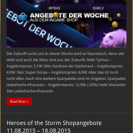
25.08.2015
–
01.09.2015
Die Zukunft sucht uns In dieser Woche wird es futuristisch, denn der
Held und auch die Skins sind aus der Zukunft. Held: Tychus –
Angebotspreis: 3,19€ Skin: Gazlowe der Gazlonaut – Angebotspreis:
4,99€ Skin: Super Sonya – Angebotspreis: 4,99€ Aber das ist noch
nicht alles. Auch drei weitere Sparpakete sind im Angebot. Sparpaket:
Jadedrache-Kharazim – Angebotspreis: 12,99€ (-25%) Held: Kharazim
Skin: Jadedrache-Kharazim …
Read More »
Heroes of the Storm Shopangebote
11.08.2015 – 18.08.2015