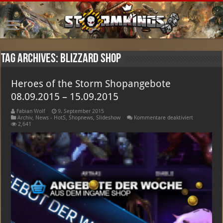
Tag Archives:
blizzard shop
Heroes of the Storm Shopangebote
08.09.2015 – 15.09.2015
Fabian Wolf
9. September 2015
für
Archiv
,
News - HotS
,
Shopnews
,
Slideshow
Kommentare deaktiviert
Heroes
2,641
of
the
Storm
Shopangebo
08.09.2015
–
15.09.2015