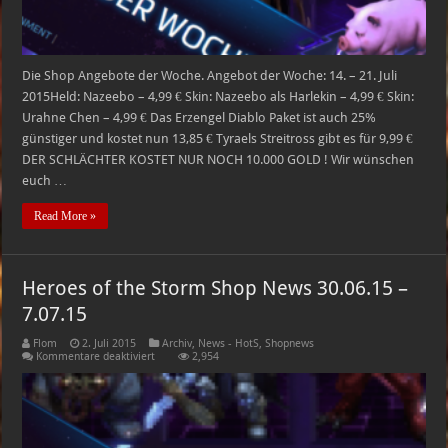
Die Shop Angebote der Woche. Angebot der Woche: 14. – 21. Juli
2015Held: Nazeebo – 4,99 € Skin: Nazeebo als Harlekin – 4,99 € Skin:
Urahne Chen – 4,99 € Das Erzengel Diablo Paket ist auch 25%
günstiger und kostet nun 13,85 € Tyraels Streitross gibt es für 9,99 €
DER SCHLÄCHTER KOSTET NUR NOCH 10.000 GOLD ! Wir wünschen
euch …
Read More »
Heroes of the Storm Shop News 30.06.15 –
7.07.15
Flom
2. Juli 2015
Archiv
,
News - HotS
,
Shopnews
für
Kommentare deaktiviert
2,954
Heroes
of
the
Storm
Shop
News
30.06.15