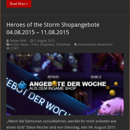
Read More »
Heroes of the Storm Shopangebote
04.08.2015 – 11.08.2015
Fabian Wolf
3. August 2015
für
Archiv
,
News - HotS
,
Shopnews
,
Slideshow
Kommentare deaktiviert
Heroes
2,347
of
the
Storm
Shopangebo
04.08.2015
–
11.08.2015
„Wenn die Dämonen zurückkehren, werdet ihr mich anbeten wie
einen Gott“ Diese Woche sind von Dienstag, den 04. August 2015