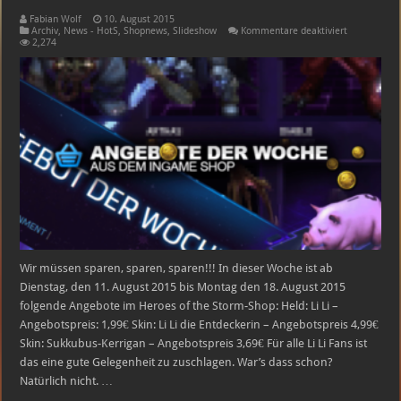
Fabian Wolf
10. August 2015
für
Archiv
,
News - HotS
,
Shopnews
,
Slideshow
Kommentare deaktiviert
Heroes
2,274
of
the
Storm
Shopangebo
11.08.2015
–
18.08.2015
Wir müssen sparen, sparen, sparen!!! In dieser Woche ist ab
Dienstag, den 11. August 2015 bis Montag den 18. August 2015
folgende Angebote im Heroes of the Storm-Shop: Held: Li Li –
Angebotspreis: 1,99€ Skin: Li Li die Entdeckerin – Angebotspreis 4,99€
Skin: Sukkubus-Kerrigan – Angebotspreis 3,69€ Für alle Li Li Fans ist
das eine gute Gelegenheit zu zuschlagen. War’s dass schon?
Natürlich nicht. …