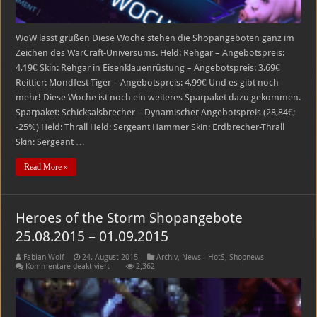
WoW lässt grüßen Diese Woche stehen die Shopangeboten ganz im
Zeichen des WarCraft-Universums. Held: Rehgar – Angebotspreis:
4,19€ Skin: Rehgar in Eisenklauenrüstung – Angebotspreis: 3,69€
Reittier: Mondfest-Tiger – Angebotspreis: 4,99€ Und es gibt noch
mehr! Diese Woche ist noch ein weiteres Sparpaket dazu gekommen.
Sparpaket: Schicksalsbrecher – Dynamischer Angebotspreis (28,84€;
-25%) Held: Thrall Held: Sergeant Hammer Skin: Erdbrecher-Thrall
Skin: Sergeant …
Read More »
Heroes of the Storm Shopangebote
25.08.2015 – 01.09.2015
Fabian Wolf
24. August 2015
Archiv
,
News - HotS
,
Shopnews
für
Kommentare deaktiviert
2,362
Heroes
of
the
Storm
Shopangebote