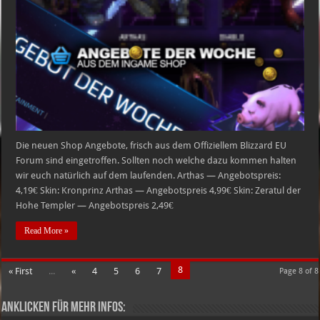
Storm
Shop
News
23.06
–
30.06.2015
Die neuen Shop Angebote, frisch aus dem Offiziellem Blizzard EU
Forum sind eingetroffen. Sollten noch welche dazu kommen halten
wir euch natürlich auf dem laufenden. Arthas — Angebotspreis:
4,19€ Skin: Kronprinz Arthas — Angebotspreis 4,99€ Skin: Zeratul der
Hohe Templer — Angebotspreis 2,49€
Read More »
8
« First
...
«
4
5
6
7
Page 8 of 8
Anklicken für mehr Infos: