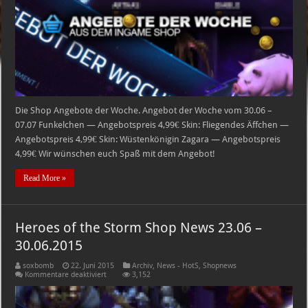
–
7.07.15
Die Shop Angebote der Woche. Angebot der Woche vom 30.06 –
07.07 Funkelchen — Angebotspreis 4,99€ Skin: Fliegendes Äffchen —
Angebotspreis 4,99€ Skin: Wüstenkönigin Zagara — Angebotspreis
4,99€ Wir wünschen euch Spaß mit dem Angebot!
Read More »
Heroes of the Storm Shop News 23.06 –
30.06.2015
soxbomb
22. Juni 2015
Archiv
,
News - HotS
,
Shopnews
für
Kommentare deaktiviert
3,152
Heroes
of
the