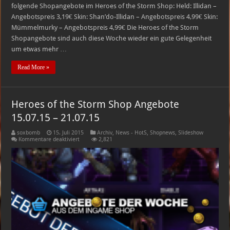
folgende Shopangebote im Heroes of the Storm Shop: Held: Illidan –
Angebotspreis 3,19€ Skin: Shan’do-Illidan – Angebotspreis 4,99€ Skin:
Mümmelmurky – Angebotspreis 4,99€ Die Heroes of the Storm
Shopangebote sind auch diese Woche wieder ein gute Gelegenheit
um etwas mehr …
Read More »
Heroes of the Storm Shop Angebote
15.07.15 – 21.07.15
soxbomb
15. Juli 2015
Archiv
,
News - HotS
,
Shopnews
,
Slideshow
für
Kommentare deaktiviert
2,821
Heroes
of
the
Storm
Shop
Angebote
15.07.15
–
21.07.15