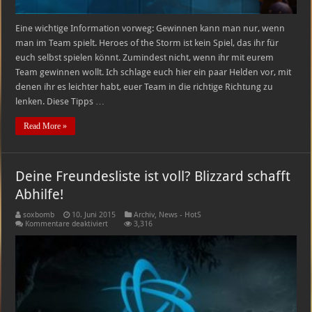
Eine wichtige Information vorweg: Gewinnen kann man nur, wenn
man im Team spielt. Heroes of the Storm ist kein Spiel, das ihr für
euch selbst spielen könnt. Zumindest nicht, wenn ihr mit eurem
Team gewinnen wollt. Ich schlage euch hier ein paar Helden vor, mit
denen ihr es leichter habt, euer Team in die richtige Richtung zu
lenken. Diese Tipps …
Read More »
Deine Freundesliste ist voll? Blizzard schafft
Abhilfe!
soxbomb
10. Juni 2015
Archiv
,
News - HotS
für
Kommentare deaktiviert
3,316
Deine
Freundesliste
ist
voll?
Blizzard
schafft
Abhilfe!