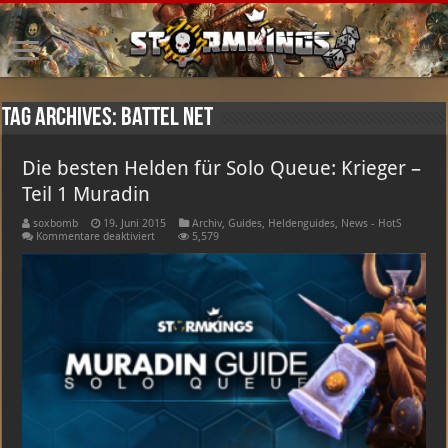
Tag Archives:
Battel net
Die besten Helden für Solo Queue: Krieger –
Teil 1 Muradin
soxbomb
19. Juni 2015
Archiv
,
Guides
,
Heldenguides
,
News - HotS
für
Kommentare deaktiviert
5,579
Die
besten
Helden
für
Solo
Queue:
Krieger
–
Teil
1
Muradin